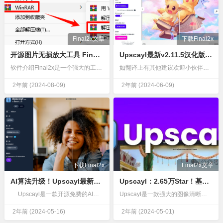
Final2x文章
下载Final2x
开源图片无损放大工具 Final2x v1.3.1 不损画质，增强图像的分辨率和质量，使图像更清晰、更详细，支持多种模型
Upscayl最新v2.11.5汉化版开源AI图像放大工具
软件介绍Final2x是一个强大的工具，允许使用多个模型将图像超分辨率到任意尺寸，旨在增强图像的分辨率和质量，使图像更清晰、更详细。目前支持RealCUGAN、RealESRGAN、Waifu2x、S…
如翻译上有其他建议欢迎小伙伴们一起来讨论优化…
2年前
(2024-08-09)
2年前
(2024-06-09)
下载Final2x
Final2x文章
AI算法升级！Upscayl最新2.11中文便携版解压即用，支持16倍放大！
Upscayl：2.65万Star！基于AI无损放大图像，你的学习资料有救了~
Upscayl是一款开源免费的AI图片无损放大工具。它采用先进的人工智能模型，能够将低分辨率的图像进行质量提升，通过应用先进的算法和深度学习技术能够以更高的精度…
Upscayl是一款强大的图像清晰化工具，采用先进的人工智能算法，可以无损放大和增强低分辨率图像。它是一款跨平台应用程序，采用 Linux 优先的理念。这意味着 Linux 用户会更早收到预发布版本，…
2年前
(2024-05-16)
2年前
(2024-05-01)